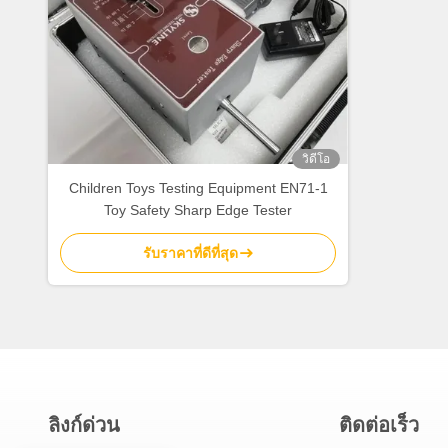
วิดีโอ
Children Toys Testing Equipment EN71-1
Toy Safety Sharp Edge Tester
รับราคาที่ดีที่สุด
ลิงก์ด่วน
ติดต่อเร็ว