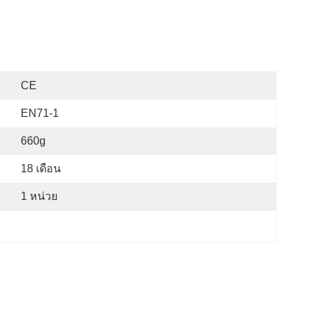
CE
EN71-1
660g
18 เดือน
1 หน่วย