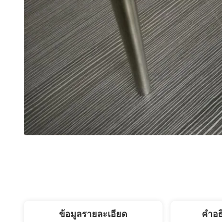
ข้อมูลรายละเอียด
คำอธ