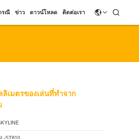
กรณี
ข่าว
ดาวน์โหลด
ติดต่อเรา
ลลิเมตรของเล่นที่ทำจาก
ม
SKYLINE
SL-ST810