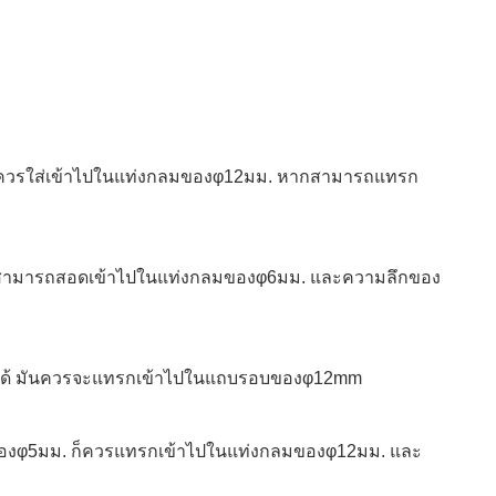
ยบานพับควรใส่เข้าไปในแท่งกลมของφ12มม. หากสามารถแทรก
นใช้ถ้าสามารถสอดเข้าไปในแท่งกลมของφ6มม. และความลึกของ
ด้
มันควรจะแทรกเข้าไปในแถบรอบของφ12mm
กลมของφ5มม. ก็ควรแทรกเข้าไปในแท่งกลมของφ12มม.
และ