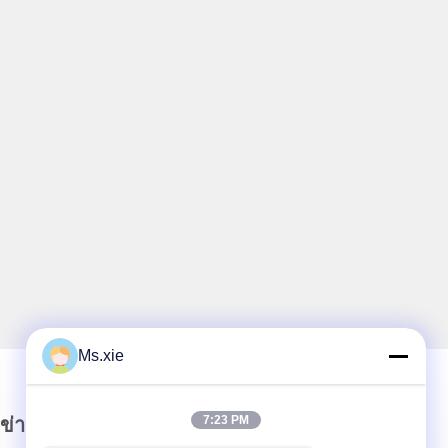
Ms.xie
7:23 PM
ข่าวสารของเรา