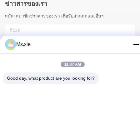
ข่าวสารของเรา
สมัครสมาชิกข่าวสารของเรา เพื่อรับส่วนลดและอื่นๆ
Ms.xie
11:37 AM
Good day, what product are you looking for?
ติดต่อเรา
นโยบายความเป็นส่วนตัว
|
แผนผังเว็บไซต์
| จีน ดี คุณภาพ อุปกรณ์
ทดสอบห้องปฏิบัติการ ผู้จัดจําหน่าย.ลิขสิทธิ์ 2017-2026 SKYLINE
INSTRUMENTS CO.,LTD ทั้งหมด สิทธิพิเศษ