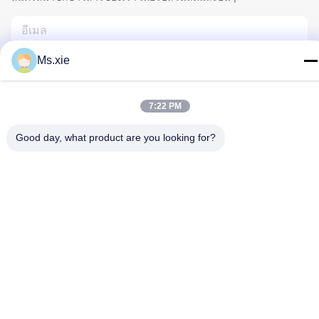
Ms.xie
7:22 PM
Good day, what product are you looking for?
ติดต่อเรา
นโยบายความเป็นส่วนตัว
|
แผนผังเว็บไซต์
| จีน ดี คุณภาพ อุปกรณ์
ทดสอบห้องปฏิบัติการ ผู้จัดจําหน่าย.ลิขสิทธิ์ 2017-2026 SKYLINE
INSTRUMENTS CO.,LTD ทั้งหมด สิทธิพิเศษ