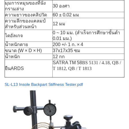
มุมการหมุนของที่นั่ง
30 องศา
กรามล่าง
ความยาวของคลิปวัด
60 ± 0.02 มม
ความลึกของแคลมป์
12 มม
สำหรับส่วนหน้า
0 ~ 10 มม. (สำเร็จการศึกษาขั้นต่ำ
ไดอัลเกจ
0.01 มม.)
น้ำหนักตาย
200 +/- 1 ก. × 4
ขนาด (W × D × H)
37x17x35 ซม
น้ำหนัก
12 กก
SATRA TM 58
BS 5131 / 4.18, QB /
ยืน
ARDS
T 1812, QB / T 1813
SL-L13 Insole Backpart Stiffness Tester.pdf