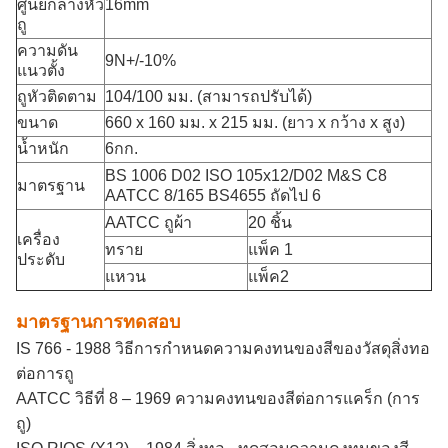
ศูนย์กลางหัว
16mm
ถู
ความดัน
9N+/-10%
แนวตั้ง
ถูหัวติดตาม
104/100 มม. (สามารถปรับได้)
ขนาด
660 x 160 มม. x 215 มม. (ยาว x กว้าง x สูง)
น้ำหนัก
6กก.
BS 1006 D02 ISO 105x12/D02 M&S C8
มาตรฐาน
AATCC 8/165 BS4655 ถัดไป 6
AATCC ถู
ผ้า
20 ชิ้น
เครื่อง
ทราย
แพ็ค 1
ประดับ
แหวน
แพ็ค2
มาตรฐานการทดสอบ
IS 766 - 1988 วิธีการกำหนดความคงทนของสีของวัสดุสิ่งทอ
ต่อการถู
AATCC วิธีที่ 8 – 1969 ความคงทนของสีต่อการแคร็ก (การ
ถู)