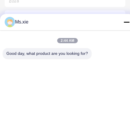
Ms.xie
2:44 AM
ติดต่อเรา
Good day, what product are you looking for?
นโยบายความเป็นส่วนตัว
|
แผนผังเว็บไซต์
| จีน ดี คุณภาพ อุปกรณ์
ทดสอบห้องปฏิบัติการ ผู้จัดจําหน่าย.ลิขสิทธิ์ 2017-2026 SKYLINE
INSTRUMENTS CO.,LTD ทั้งหมด สิทธิพิเศษ