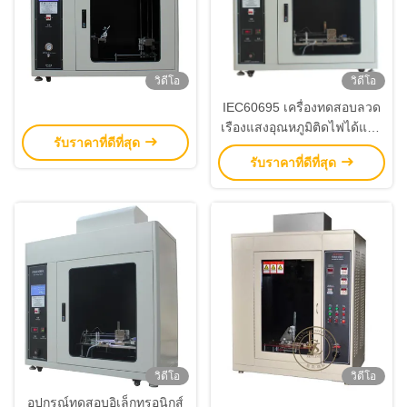
วิดีโอ
วิดีโอ
IEC60695 เครื่องทดสอบลวด
เรืองแสงอุณหภูมิติดไฟได้แบบ
รับราคาที่ดีที่สุด
ดิจิตอล
รับราคาที่ดีที่สุด
วิดีโอ
วิดีโอ
อุปกรณ์ทดสอบอิเล็กทรอนิกส์