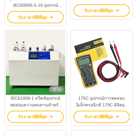
IEC60695-5-10 อุปกรณ์
รับราคาที่ดีที่สุด
ทดสอบลวดเรืองแสง
รับราคาที่ดีที่สุด
วิดีโอ
IEC61058-1 สวิตช์อุปกรณ์
175C อุปกรณ์การทดสอบ
ทดสอบความทนทานสำหรับ
อิเล็กทรอนิกส์ 179C ดิจิตอล
การทดสอบสวิตช์ปุ่ม / สวิตช์
True RMS มัลติเมตรที่มีระยะ
รับราคาที่ดีที่สุด
รับราคาที่ดีที่สุด
โยก
ทางมือและอัตโนมัติ