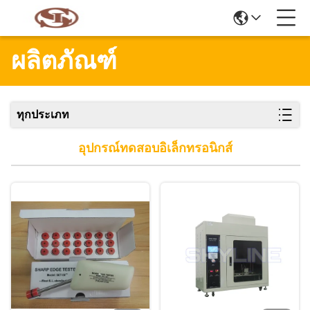
ผลิตภัณฑ์
ทุกประเภท
อุปกรณ์ทดสอบอิเล็กทรอนิกส์