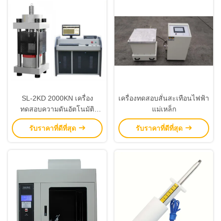
SL-2KD 2000KN เครื่อง
เครื่องทดสอบสั่นสะเทือนไฟฟ้า
ทดสอบความดันอัตโนมัติ
แม่เหล็ก
เครื่องทดสอบความแข็งในการ
รับราคาที่ดีที่สุด
รับราคาที่ดีที่สุด
บด