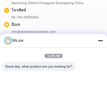
Nancheng District Dongguan Guangdong China
โทรศัพท์
86-769-23830463
อีเมล
info@skylineinstruments.com
Ms.xie
ข่าวสารของเรา
11:00 AM
สมัครสมาชิกข่าวสารของเรา เพื่อรับส่วนลดและอื่นๆ
Good day, what product are you looking for?