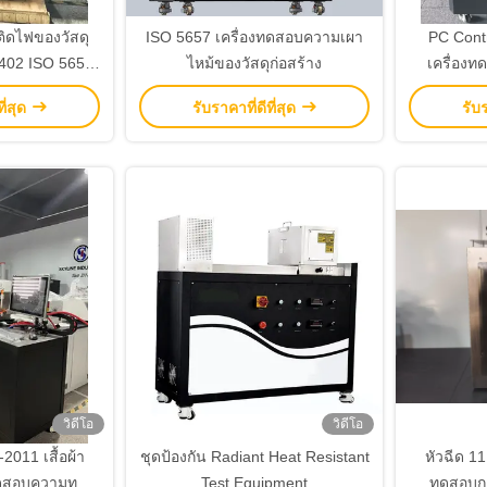
ิดไฟของวัสดุ
ISO 5657 เครื่องทดสอบความเผา
PC Cont
0402 ISO 5657
ไหม้ของวัสดุก่อสร้าง
เครื่องท
รลามไฟพร้อม
10Kw/m2 
ี่สุด
รับราคาที่ดีที่สุด
รับร
 10Kw/m2 ~
และผลิต 
ลังขับ 50W
ความเผาไ
วิดีโอ
วิดีโอ
011 เสื้อผ้า
ชุดป้องกัน Radiant Heat Resistant
หัวฉีด 11
์ทดสอบความทน
Test Equipment
ทดสอบกา